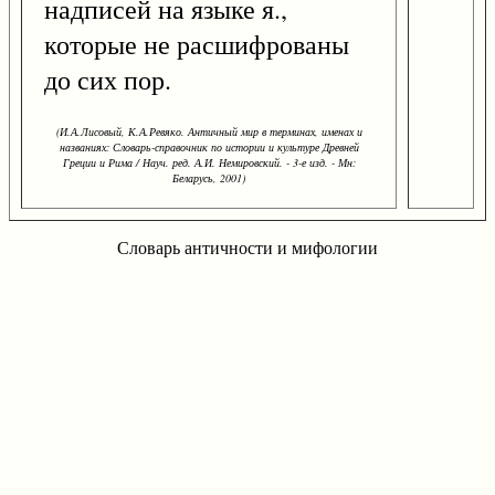
надписей на языке я.,
которые не расшифрованы
до сих пор.
(И.А.Лисовый, К.А.Ревяко. Античный мир в терминах, именах и
названиях: Словарь-справочник по истории и культуре Древней
Греции и Рима / Науч. ред. А.И. Немировский. - 3-е изд. - Мн:
Беларусь, 2001)
Словарь античности и мифологии