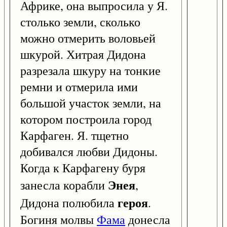
Африке, она выпросила у Я.
столько земли, сколько
можно отмерить воловьей
шкурой. Хитрая Дидона
разрезала шкуру на тонкие
ремни и отмерила ими
большой участок земли, на
котором построила город
Карфаген. Я. тщетно
добивался любви Дидоны.
Когда к Карфагену буря
Энея
занесла корабли
,
героя
Дидона полюбила
.
Богиня молвы
Фама
донесла