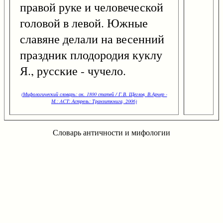
правой руке и человеческой
головой в левой. Южные
славяне делали на весенний
праздник плодородия куклу
Я., русские - чучело.
(Мифологический словарь: ок. 1800 статей / Г.В. Щеглов, В.Арчер -
М.: ACT: Астрель: Транзиткнига, 2006)
Словарь античности и мифологии