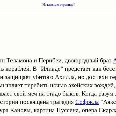
[
На главную страницу
]
сын Теламона и Перибеи, двоюродный брат
ь кораблей. В "Илиаде" предстает как бес
 он защищает убитого Ахилла, но доспехи г
амышляет перебить ночью ахейских вождей,
вает свой меч на стадо быков. Когда разум
 истории посвящена трагедия
Софокла
"Аякс
тура Кановы, картина Пуссена, опера Скарл