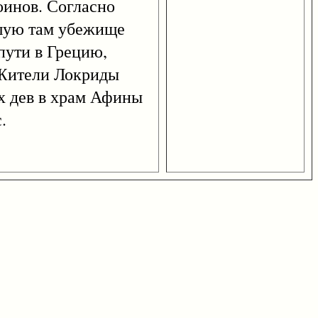
инов. Согласно
вшую там убежище
пути в Грецию,
 Жители Локриды
ух дев в храм Афины
.