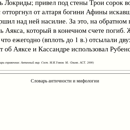
окриды; привел под стены Трои сорок во
кс отторгнул от алтаря богини Афины иска
ршил над ней насилие. За это, на обратном 
ь Аякса, который в конечном счете погиб.
 что ежегодно (вплоть до 1 в.) отсылали дв
т об Аяксе и Кассандре использовал Рубенс
варь-справочник: Античный мир. Cост. М.И.Умнов. М.: Олимп, АСТ, 2000)
Словарь античности и мифологии