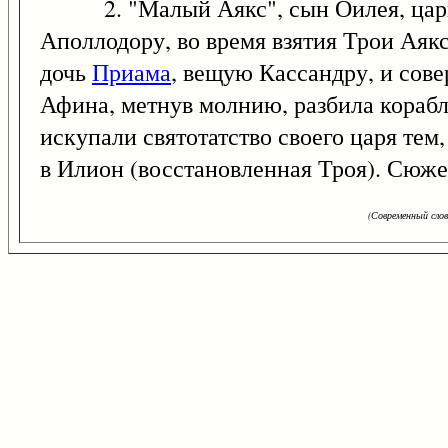
2. "Малый Аякс", сын Оилея, царь Л
Аполлодору, во время взятия Трои Ая
дочь
Приама
, вещую Кассандру, и сове
Афина, метнув молнию, разбила корабл
искупали святотатство своего царя тем,
в Илион (восстановленная Троя). Сюже
(Современный сло