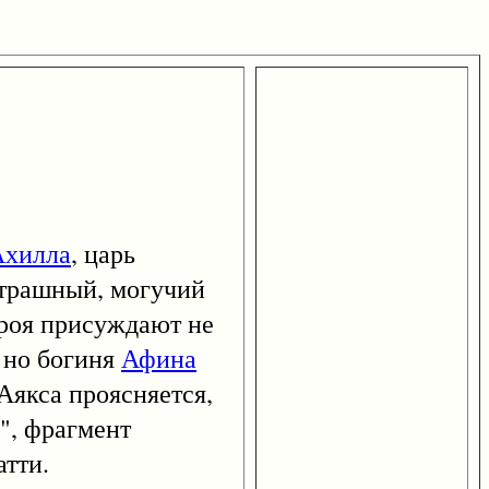
Ахилла
, царь
страшный, могучий
ероя присуждают не
 но богиня
Афина
 Аякса проясняется,
", фрагмент
атти.