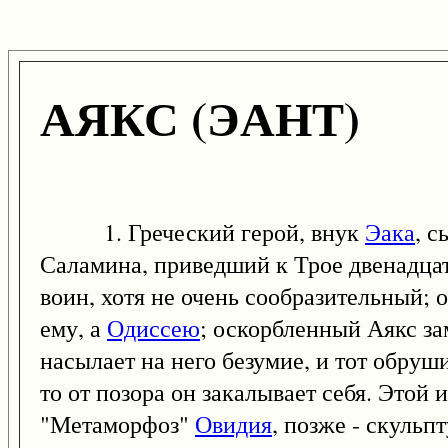
АЯКС (ЭАНТ)
1. Греческий герой, внук
Эака
, 
Саламина, приведший к Трое двенадцат
воин, хотя не очень сообразительный;
ему, а
Одиссею
; оскорбленный Аякс з
насылает на него безумие, и тот обруши
то от позора он закалывает себя. Этой
"Метаморфоз"
Овидия
, позже - скульп