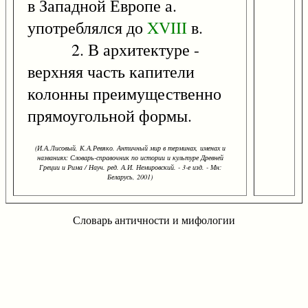
в Западной Европе а.
употреблялся до
XVIII
в.
2. В архитектуре -
верхняя часть капители
колонны преимущественно
прямоугольной формы.
(И.А.Лисовый, К.А.Ревяко. Античный мир в терминах, именах и
названиях: Словарь-справочник по истории и культуре Древней
Греции и Рима / Науч. ред. А.И. Немировский. - 3-е изд. - Мн:
Беларусь, 2001)
Словарь античности и мифологии