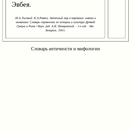
Эвбея.
(И.А.Лисовый, К.А.Ревяко. Античный мир в терминах, именах и
названиях: Словарь-справочник по истории и культуре Древней
Греции и Рима / Науч. ред. А.И. Немировский. - 3-е изд. - Мн:
Беларусь, 2001)
Словарь античности и мифологии