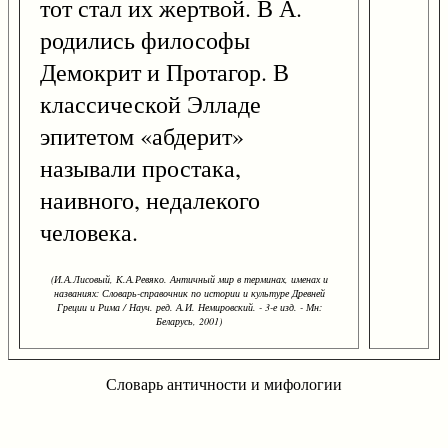
тот стал их жертвой. В А.
родились философы
Демокрит и Протагор. В
классической Элладе
эпитетом «абдерит»
называли простака,
наивного, недалекого
человека.
(И.А.Лисовый, К.А.Ревяко. Античный мир в терминах, именах и
названиях: Словарь-справочник по истории и культуре Древней
Греции и Рима / Науч. ред. А.И. Немировский. - 3-е изд. - Мн:
Беларусь, 2001)
Словарь античности и мифологии