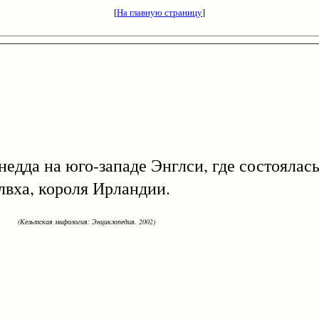
[
На главную страницу
]
а на юго-западе Энглси, где состоялась 
лвха, короля Ирландии.
(Кельтская мифология: Энциклопедия. 2002)