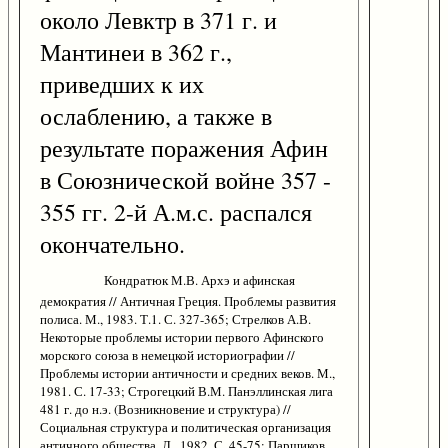
около Левктр в 371 г. и
Мантинеи в 362 г.,
приведших к их
ослаблению, а также в
результате поражения Афин
в Союзнической войне 357 -
355 гг. 2-й А.м.с. распался
окончательно.
Кондратюк М.В. Архэ и афинская
демократия // Античная Греция. Проблемы развития
полиса. М., 1983. Т.1. С. 327-365; Стрелков А.В.
Некоторые проблемы истории первого Афинского
морского союза в немецкой историографии //
Проблемы истории античности и средних веков. М.,
1981. С. 17-33; Строгецкий В.М. Панэллинская лига
481 г. до н.э. (Возникновение и структура) //
Социальная структура и политическая организация
античного общества. Л., 1982. С. 45-75; Паршиков