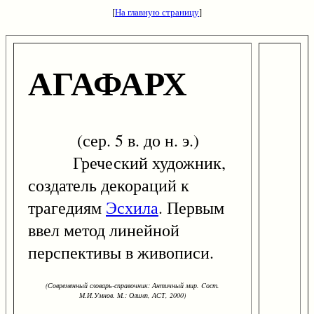
[
На главную страницу
]
АГАФАРХ
(сер. 5 в. до н. э.)
Греческий художник,
создатель декораций к
трагедиям
Эсхила
. Первым
ввел метод линейной
перспективы в живописи.
(Современный словарь-справочник: Античный мир. Cост.
М.И.Умнов. М.: Олимп, АСТ, 2000)