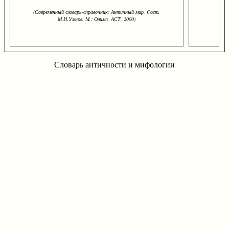
(Современный словарь-справочник: Античный мир. Cост.
М.И.Умнов. М.: Олимп, АСТ, 2000)
Словарь античности и мифологии