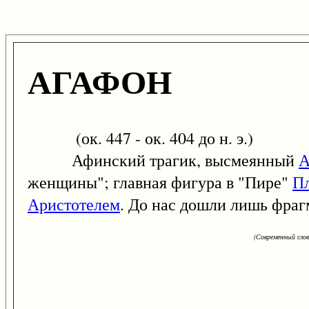
АГАФОН
(ок. 447 - ок. 404 до н. э.)
Афинский трагик, высмеянный
А
женщины"; главная фигура в "Пире"
П
Аристотелем
. До нас дошли лишь фраг
(Современный сло