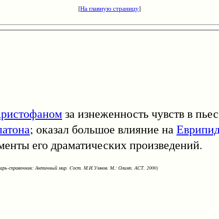
[
На главную страницу
]
ристофаном
за изнеженность чувств в пьес
латона
; оказал большое влияние на
Еврипи
менты его драматических произведений.
варь-справочник: Античный мир. Cост. М.И.Умнов. М.: Олимп, АСТ, 2000)