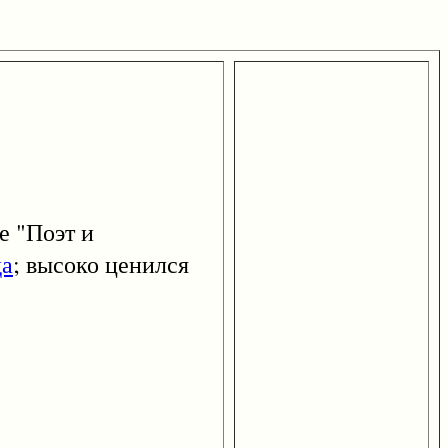
е "Поэт и
да
; высоко ценился