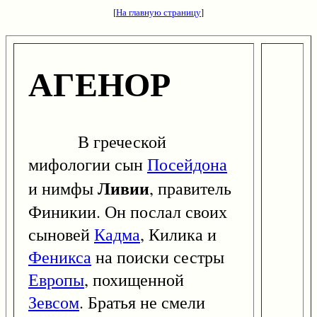
[
На главную страницу
]
АГЕНОР
В греческой
мифологии сын
Посейдона
Ливии
и нимфы
, правитель
Финикии. Он послал своих
сыновей
Кадма
, Килика и
Феникса
на поиски сестры
Европы
, похищенной
Зевсом
. Братья не смели