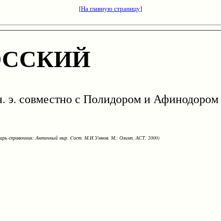
[
На главную страницу
]
ОССКИЙ
э. совместно с Полидором и Афинодором 
варь-справочник: Античный мир. Cост. М.И.Умнов. М.: Олимп, АСТ, 2000)