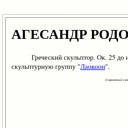
АГЕСАНДР РОД
Греческий скульптор. Ок. 25 до н. 
скульптурную группу "
Лаокоон
".
(Современный сло