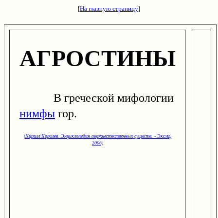
[
На главную страницу
]
АГРОСТИНЫ
В греческой мифологии
нимфы
гор.
(Кирилл Королев. Энциклопедия сверхъестественных существ. - Эксмо,
2006)