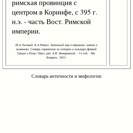
римская провинция с
центром в Коринфе, с 395 г.
н.э. - часть Вост. Римской
империи.
(И.А.Лисовый, К.А.Ревяко. Античный мир в терминах, именах и
названиях: Словарь-справочник по истории и культуре Древней
Греции и Рима / Науч. ред. А.И. Немировский. - 3-е изд. - Мн:
Беларусь, 2001)
Словарь античности и мифологии