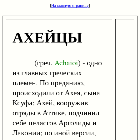
[
На главную страницу
]
АХЕЙЦЫ
(греч.
Achaioi
) - одно
из главных греческих
племен. По преданию,
происходили от Ахея, сына
Ксуфа; Ахей, вооружив
отряды в Аттике, подчинил
себе пеласгов Арголиды и
Лаконии; по иной версии,