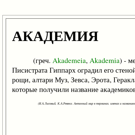
АКАДЕМИЯ
(греч.
Akademeia
,
Akademia
) - 
Писистрата Гиппарх оградил его стеной
рощи, алтари Муз, Зевса, Эрота, Геракл
которые получили название академиков
(И.А.Лисовый, К.А.Ревяко. Античный мир в терминах, именах и названиях: 