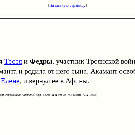
[
На главную страницу
]
Федры
я
Тесея
и
, участник Троянской вой
анта и родила от него сына. Акамант освоб
о
Елене
, и вернул ее в Афины.
варь-справочник: Античный мир. Cост. М.И.Умнов. М.: Олимп, АСТ, 2000)