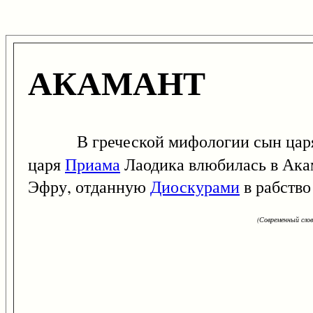
АКАМАНТ
В греческой мифологии сын цар
царя
Приама
Лаодика влюбилась в Акам
Эфру, отданную
Диоскурами
в рабств
(Современный сло