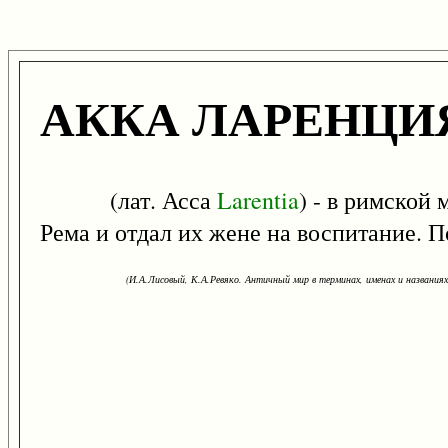
АККА ЛАРЕНЦИ
(лат. Асса
Larentia
) - в римской
Рема и отдал их жене на воспитание. По
(И.А.Лисовый, К.А.Ревяко. Античный мир в терминах, именах и названиях: 