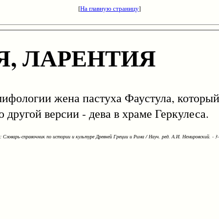
[
На главную страницу
]
Я, ЛАРЕНТИЯ
 мифологии жена пастуха Фаустула, которы
 другой версии - дева в храме Геркулеса.
Словарь-справочник по истории и культуре Древней Греции и Рима / Науч. ред. А.И. Немировский. - 3-е