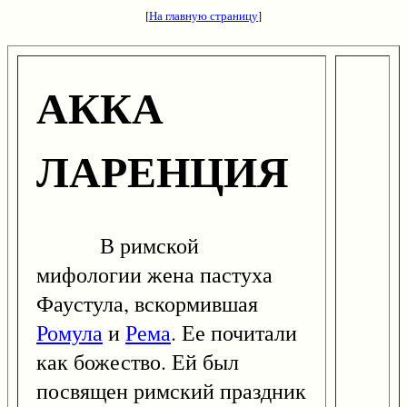
[
На главную страницу
]
АККА
ЛАРЕНЦИЯ
В римской
мифологии жена пастуха
Фаустула, вскормившая
Ромула
и
Рема
. Ее почитали
как божество. Ей был
посвящен римский праздник