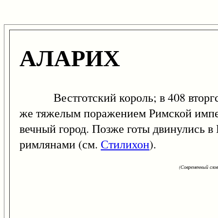
АЛАРИХ
Вестготский король; в 408 вторгся в
же тяжелым поражением Римской империи
вечный город. Позже готы двинулись в
римлянами (см.
Стилихон
).
(Современный сло