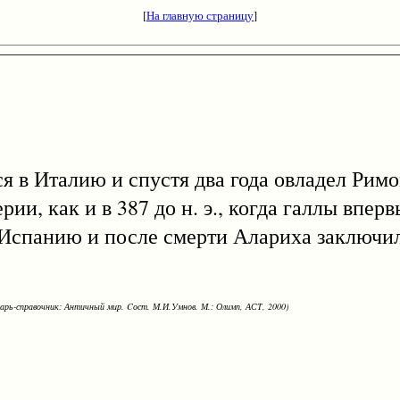
[
На главную страницу
]
 Италию и спустя два года овладел Римом
, как и в 387 до н. э., когда галлы вперв
 Испанию и после смерти Алариха заключи
варь-справочник: Античный мир. Cост. М.И.Умнов. М.: Олимп, АСТ, 2000)