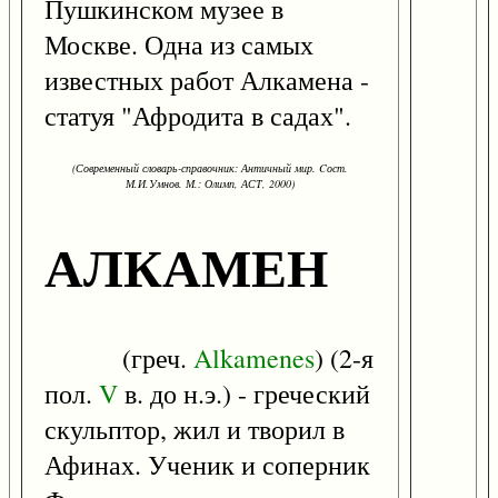
Пушкинском музее в
Москве. Одна из самых
известных работ Алкамена -
статуя "Афродита в садах".
(Современный словарь-справочник: Античный мир. Cост.
М.И.Умнов. М.: Олимп, АСТ, 2000)
АЛКАМЕН
(греч.
Alkamenes
) (2-я
пол.
V
в. до н.э.) - греческий
скульптор, жил и творил в
Афинах. Ученик и соперник