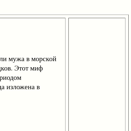
ели мужа в морской
дков. Этот миф
ериодом
да изложена в