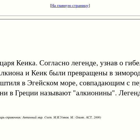
[
На главную страницу
]
царя Кеика. Согласно легенде, узнав о гиб
 Алкиона и Кеик были превращены в зиморо
 штиля в Эгейском море, совпадающим с п
дни в Греции называют "алкионины". Леген
варь-справочник: Античный мир. Cост. М.И.Умнов. М.: Олимп, АСТ, 2000)