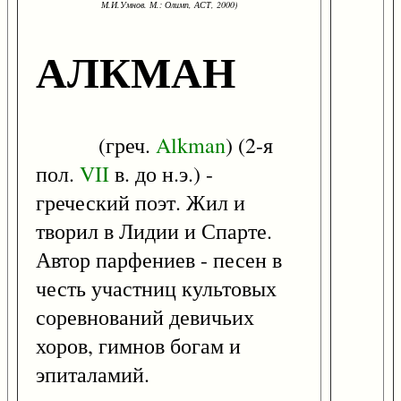
М.И.Умнов. М.: Олимп, АСТ, 2000)
АЛКМАН
(греч.
Alkman
) (2-я
пол.
VII
в. до н.э.) -
греческий поэт. Жил и
творил в Лидии и Спарте.
Автор парфениев - песен в
честь участниц культовых
соревнований девичьих
хоров, гимнов богам и
эпиталамий.