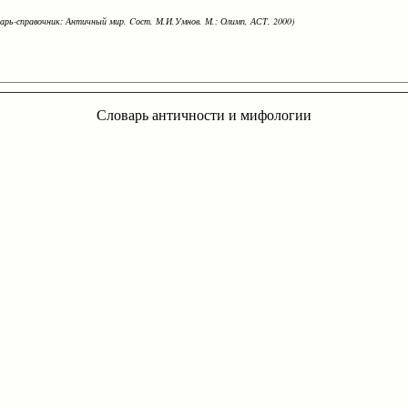
варь-справочник: Античный мир. Cост. М.И.Умнов. М.: Олимп, АСТ, 2000)
Словарь античности и мифологии