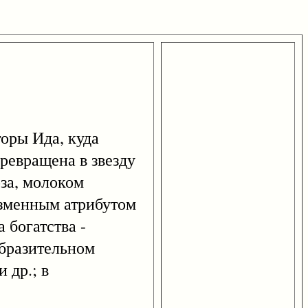
оры Ида, куда
ревращена в звезду
оза, молоком
изменным атрибутом
 богатства -
образительном
 др.; в