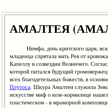
АМАЛТЕЯ (АМА
Нимфа, дочь критского царя, вс
младенца спрятала мать Рея от кровож
Капеллу в созвездии Возничего. Соглас
которой питался будущий громовержец;
всех благодетельных божеств, в основн
Плутоса
. Шкура Амалтеи служила Зевс
искусстве миф о козе-кормилице нашел
пластическом - в мраморной композиц