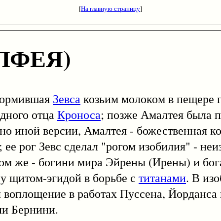
[
На главную страницу
]
ЛФЕЯ)
кормившая
Зевса
козьим молоком в пещере г
адного отца
Кроноса
; позже Амалтея была п
но иной версии, Амалтея - божественная к
 ее рог Зевс сделал "рогом изобилия" - не
ом же - богини мира Эйрены (Ирены) и бога
у щитом-эгидой в борьбе с
титанами
. В из
 воплощение в работах Пуссена, Йорданса и
ии Бернини.