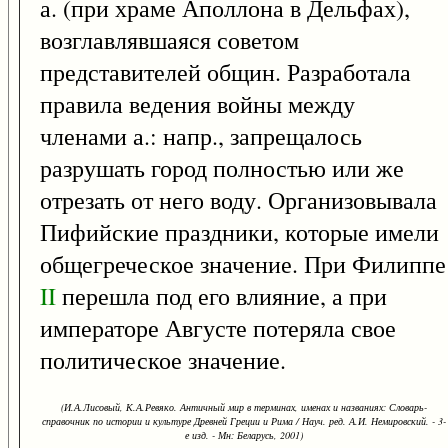
а. (при храме Аполлона в Дельфах),
возглавлявшаяся советом
представителей общин. Разработала
правила ведения войны между
членами а.: напр., запрещалось
разрушать город полностью или же
отрезать от него воду. Организовывала
Пифийские праздники, которые имели
общегреческое значение. При Филиппе
II
перешла под его влияние, а при
императоре Августе потеряла свое
политическое значение.
(И.А.Лисовый, К.А.Ревяко. Античный мир в терминах, именах и названиях: Словарь-
справочник по истории и культуре Древней Греции и Рима / Науч. ред. А.И. Немировский. - 3-
е изд. - Мн: Беларусь, 2001)