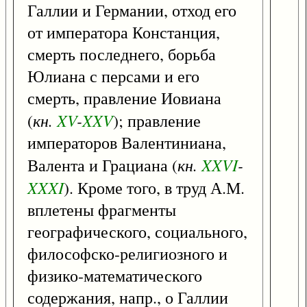
Галлии и Германии, отход его
от императора Констанция,
смерть последнего, борьба
Юлиана с персами и его
смерть, правление Иовиана
кн.
XV
-
XXV
(
); правление
императоров Валентиниана,
кн.
XXVI
-
Валента и Грациана (
XXXI
). Кроме того, в труд А.М.
вплетены фрагменты
географического, социального,
философско-религиозного и
физико-математического
содержания, напр., о Галлии