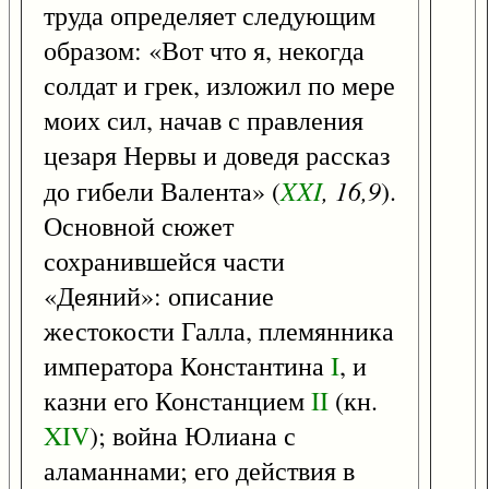
труда определяет следующим
образом: «Вот что я, некогда
солдат и грек, изложил по мере
моих сил, начав с правления
цезаря Нервы и доведя рассказ
XXI
, 16,9
до гибели Валента» (
).
Основной сюжет
сохранившейся части
«Деяний»: описание
жестокости Галла, племянника
императора Константина
I
, и
казни его Констанцием
II
(кн.
XIV
); война Юлиана с
аламаннами; его действия в