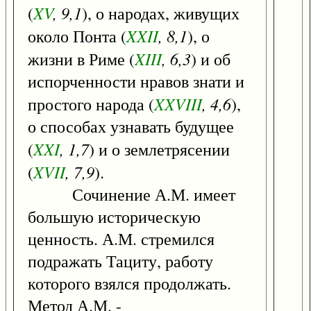
XV
, 9,1
(
), о народах, живущих
XXII
, 8,1
около Понта (
), о
XIII
, 6,3
жизни в Риме (
) и об
испорченности нравов знати и
XXVIII
, 4,6
простого народа (
),
о способах узнавать будущее
XXI
, 1,7
(
) и о землетрясении
XVII
, 7,9
(
).
Сочинение А.М. имеет
большую историческую
ценность. А.М. стремился
подражать Тациту, работу
которого взялся продолжать.
Метод А.М. -