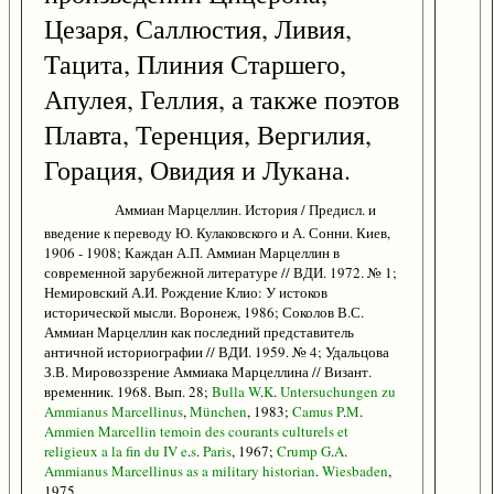
Цезаря, Саллюстия, Ливия,
Тацита, Плиния Старшего,
Апулея, Геллия, а также поэтов
Плавта, Теренция, Вергилия,
Горация, Овидия и Лукана.
Аммиан Марцеллин. История / Предисл. и
введение к переводу Ю. Кулаковского и А. Сонни. Киев,
1906 - 1908; Каждан А.П. Аммиан Марцеллин в
современной зарубежной литературе // ВДИ. 1972. № 1;
Немировский А.И. Рождение Клио: У истоков
исторической мысли. Воронеж, 1986; Соколов В.С.
Аммиан Марцеллин как последний представитель
античной историографии // ВДИ. 1959. № 4; Удальцова
З.В. Мировоззрение Аммиака Марцеллина // Визант.
временник. 1968. Вып. 28;
Bulla
W
.
K
.
Untersuchungen
zu
Ammianus
Marcellinus
,
München
, 1983;
Camus
P
.
M
.
Ammien
Marcellin
temoin
des
courants
culturels
et
religieux
a
la
fin
du
IV
e
.
s
.
Paris
, 1967;
Crump
G
.
A
.
Ammianus
Marcellinus
as
a
military
historian
.
Wiesbaden
,
1975.