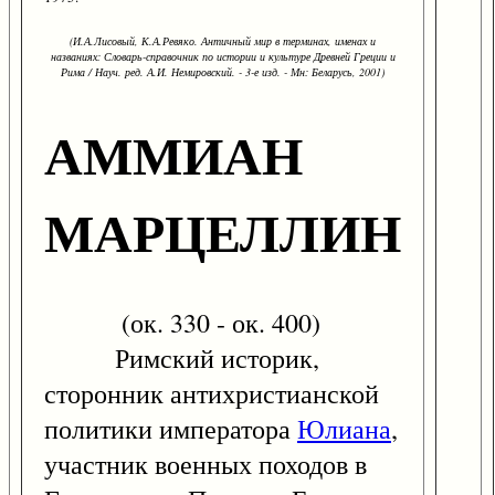
(И.А.Лисовый, К.А.Ревяко. Античный мир в терминах, именах и
названиях: Словарь-справочник по истории и культуре Древней Греции и
Рима / Науч. ред. А.И. Немировский. - 3-е изд. - Мн: Беларусь, 2001)
АММИАН
МАРЦЕЛЛИН
(ок. 330 - ок. 400)
Римский историк,
сторонник антихристианской
политики императора
Юлиана
,
участник военных походов в