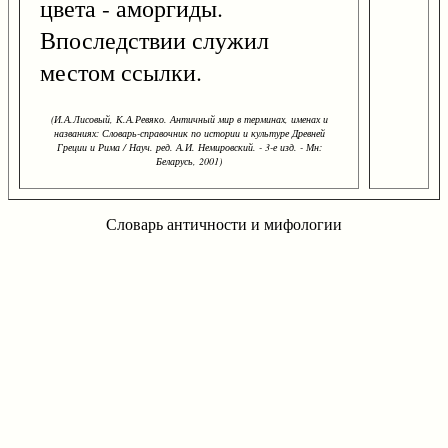
цвета - аморгиды.
Впоследствии служил
местом ссылки.
(И.А.Лисовый, К.А.Ревяко. Античный мир в терминах, именах и
названиях: Словарь-справочник по истории и культуре Древней
Греции и Рима / Науч. ред. А.И. Немировский. - 3-е изд. - Мн:
Беларусь, 2001)
Словарь античности и мифологии