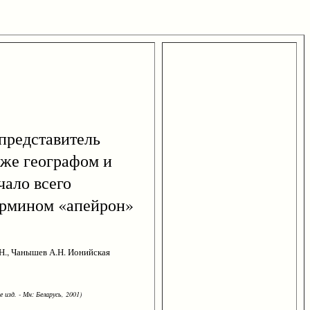
 представитель
кже географом и
чало всего
термином «апейрон»
.Н., Чанышев А.Н. Ионийская
 изд. - Мн: Беларусь, 2001)