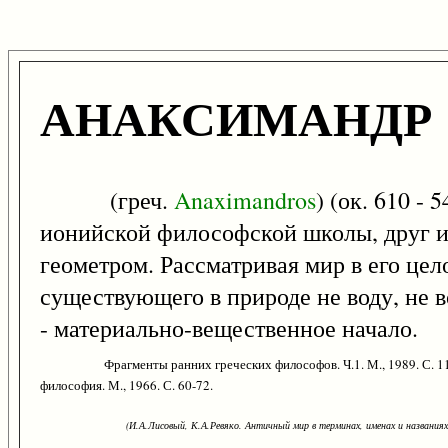
АНАКСИМАНДР
(греч.
Anaximandros
) (ок. 610 -
ионийской философской школы, друг и 
геометром. Рассматривая мир в его цело
существующего в природе не воду, не в
- материально-вещественное начало.
Фрагменты ранних греческих философов. Ч.1. М., 1989. С. 1
философия. М., 1966. С. 60-72.
(И.А.Лисовый, К.А.Ревяко. Античный мир в терминах, именах и названиях: 