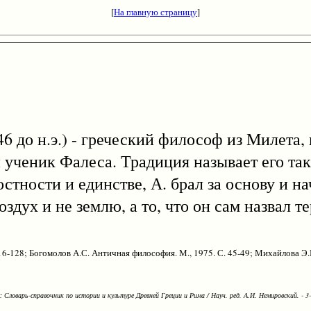
[
На главную страницу
]
 546 до н.э.) - греческий философ из Милета,
ученик Фалеса. Традиция называет его та
стности и единстве, А. брал за основу и на
оздух и не землю, а то, что он сам назвал 
16-128; Богомолов А.С. Античная философия. М., 1975. С. 45-49; Михайлова Э
Словарь-справочник по истории и культуре Древней Греции и Рима / Науч. ред. А.И. Немировский. - 3-е