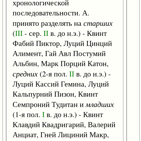
хронологической
последовательности. А.
старших
принято разделять на
(
III
- сер.
II
в. до н.э.) - Квинт
Фабий Пиктор, Луций Цинций
Алимент, Гай Авл Постумий
Альбин, Марк Порций Катон,
средних
(2-я пол.
II
в. до н.э.) -
Луций Кассий Гемина, Луций
Кальпурний Пизон, Квинт
младших
Семпроний Тудитан и
(1-я пол.
I
в. до н.э.) - Квинт
Клавдий Квадригарий, Валерий
Анциат, Гней Лициний Макр,