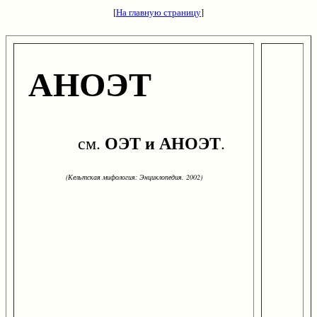
[
На главную страницу
]
АНОЭТ
ОЭТ и АНОЭТ
см.
.
(Кельтская мифология: Энциклопедия. 2002)