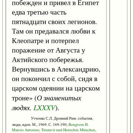
побежден и привел в Египет
едва третью часть
пятнадцати своих легионов.
Там он предавался любви к
Клеопатре и потерпел
поражение от Августа у
Актийского побережья.
Вернувшись в Александрию,
он покончил с собой, сидя в
царском одеянии на царском
О знаменитых
троне» (
людях.
LXXXV
).
Утченко С.Л. Древний Рим: события,
люди, идеи. М., 1969. С. 169-190;
Bengtson
H
.
Marcus
Antonius
.
Triumvir
und
Herrscher
.
München
,