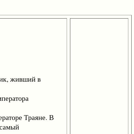
ик, живший в
мператора
ераторе Траяне. В
е самый