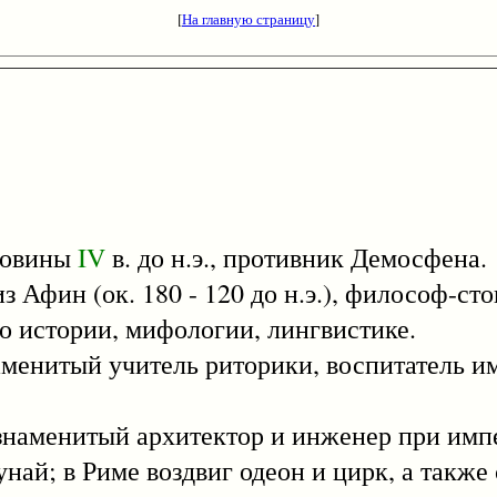
[
На главную страницу
]
ловины
IV
в. до н.э., противник Демосфена.
ин (ок. 180 - 120 до н.э.), философ-сто
по истории, мифологии, лингвистике.
знаменитый учитель риторики, воспитатель и
- знаменитый архитектор и инженер при имп
Дунай; в Риме воздвиг одеон и цирк, а такж