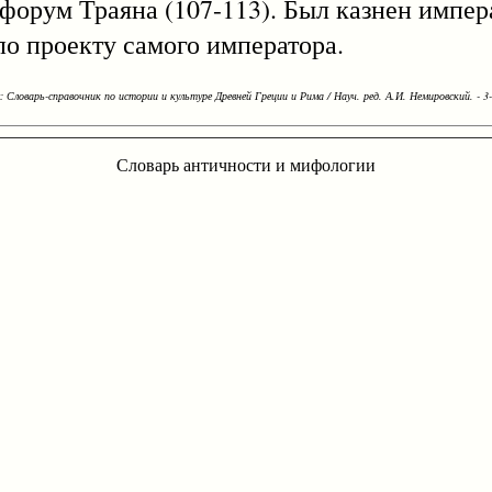
 форум Траяна (107-113). Был казнен импе
по проекту самого императора.
Словарь-справочник по истории и культуре Древней Греции и Рима / Науч. ред. А.И. Немировский. - 3-е
Словарь античности и мифологии