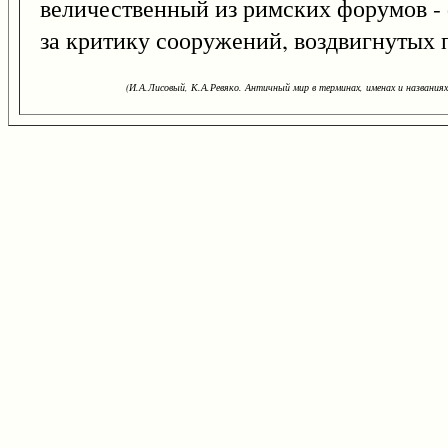
величественный из римских форумов -
за критику сооружений, воздвигнутых 
(И.А.Лисовый, К.А.Ревяко. Античный мир в терминах, именах и названиях: 