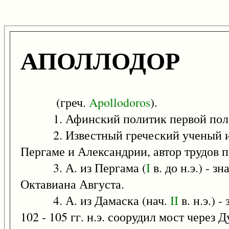
АПОЛЛОДОР
(греч.
Apollodoros
).
1. Афинский политик первой по
2. Известный греческий ученый из Аф
Пергаме и Александрии, автор трудов 
3. А. из Пергама (
I
в. до н.э.) - 
Октавиана Августа.
4. А. из Дамаска (нач.
II
в. н.э.) 
102 - 105 гг. н.э. соорудил мост через 