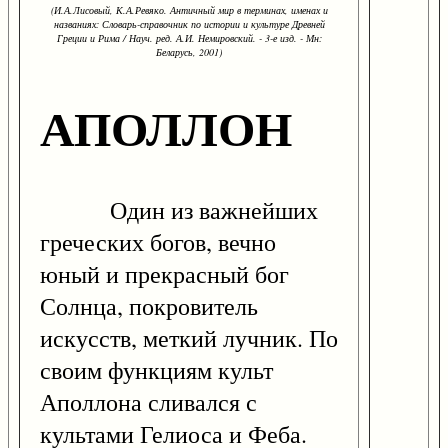
(И.А.Лисовый, К.А.Ревяко. Античный мир в терминах, именах и
названиях: Словарь-справочник по истории и культуре Древней
Греции и Рима / Науч. ред. А.И. Немировский. - 3-е изд. - Мн:
Беларусь, 2001)
АПОЛЛОН
Один из важнейших
греческих богов, вечно
юный и прекрасный бог
Солнца, покровитель
искусств, меткий лучник. По
своим функциям культ
Аполлона сливался с
культами Гелиоса и Феба.