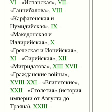
VI
- «Испанская»,
VII
-
«Ганнибалова»,
VIII
-
«Карфагенская и
Нумидийская»,
IX
-
«Македонская и
Иллирийская»,
X
-
«Греческая и Ионийская»,
XI
- «Сирийская»,
XII
-
«Митридатова»,
XIII
-
XVII
-
«Гражданские войны»,
XVIII
-
XXI
- «Египетские»,
XXII
- «Столетия» (история
империи от Августа до
Траяна),
XXIII
-