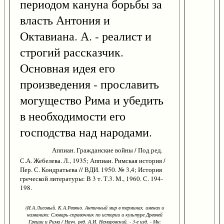
периодом кануна борьбы за
власть Антония и
Октавиана. А. - реалист и
строгий рассказчик.
Основная идея его
произведения - прославить
могущество Рима и убедить
в необходимости его
господства над народами.
Аппиан. Гражданские войны / Под ред.
С.А. Жебелева. Л., 1935; Аппиан. Римская история /
Пер. С. Кондратьева // ВДИ. 1950. № 3,4; История
греческой литературы: В 3 т. Т.3. М., 1960. С. 194-
198.
(И.А.Лисовый, К.А.Ревяко. Античный мир в терминах, именах и
названиях: Словарь-справочник по истории и культуре Древней
Греции и Рима / Науч. ред. А.И. Немировский. - 3-е изд. - Мн: