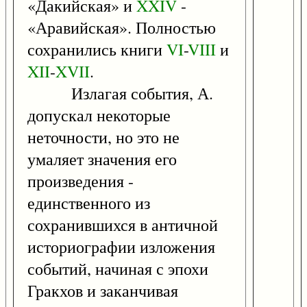
«Дакийская» и
XXIV
-
«Аравийская». Полностью
сохранились книги
VI
-
VIII
и
XII
-
XVII
.
Излагая события, А.
допускал некоторые
неточности, но это не
умаляет значения его
произведения -
единственного из
сохранившихся в античной
историографии изложения
событий, начиная с эпохи
Гракхов и заканчивая