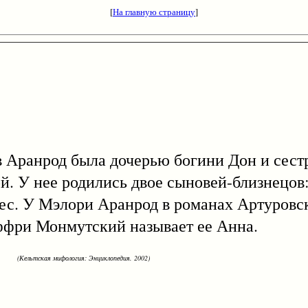
[
На главную страницу
]
анрод была дочерью богини Дон и сестр
й. У нее родились двое сыновей-близнецов
ес. У Мэлори Аранрод в романах Артуровс
ффри Монмутский называет ее Анна.
(Кельтская мифология: Энциклопедия. 2002)