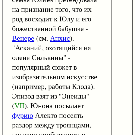
на признание того, что их
род восходит к Юлу и его
божественной бабушке -
Венере
(см.
Анхис
).
"Асканий, охотящийся на
оленя Сильвины" -
популярный сюжет в
изобразительном искусстве
(например, работы Клода).
Эпизод взят из "Энеиды"
(
VII
). Юнона посылает
фурию
Алекто посеять
раздор между троянцами,
недавно прибывшими в