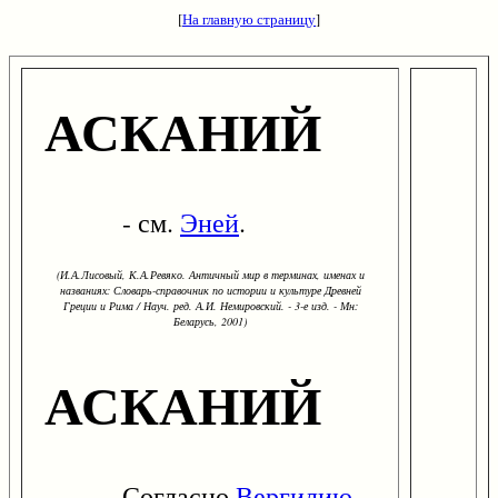
[
На главную страницу
]
АСКАНИЙ
- см.
Эней
.
(И.А.Лисовый, К.А.Ревяко. Античный мир в терминах, именах и
названиях: Словарь-справочник по истории и культуре Древней
Греции и Рима / Науч. ред. А.И. Немировский. - 3-е изд. - Мн:
Беларусь, 2001)
АСКАНИЙ
Согласно
Вергилию
,