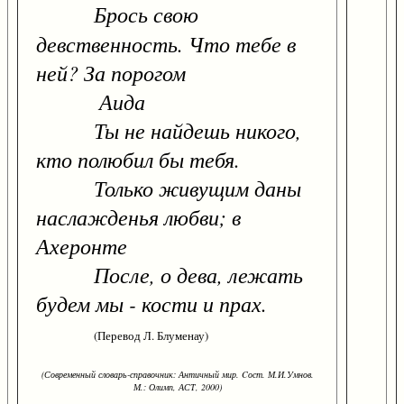
Брось свою
девственность. Что тебе в
ней? За порогом
Аида
Ты не найдешь никого,
кто полюбил бы тебя.
Только живущим даны
наслажденья любви; в
Ахеронте
После, о дева, лежать
будем мы - кости и прах.
(Перевод Л. Блуменау)
(Современный словарь-справочник: Античный мир. Cост. М.И.Умнов.
М.: Олимп, АСТ, 2000)