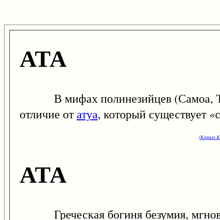
АТА
В мифах полинезийцев (Самоа, Тонга
отличие от
атуа
, который существует «с
(Кирилл К
АТА
Греческая богиня безумия, мгновенн