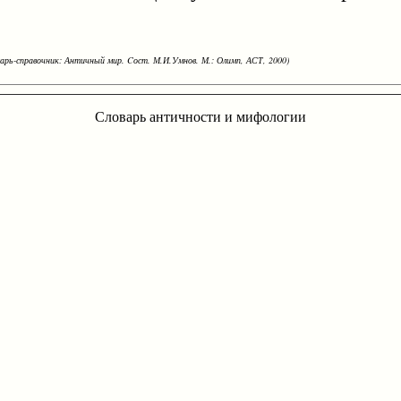
варь-справочник: Античный мир. Cост. М.И.Умнов. М.: Олимп, АСТ, 2000)
Словарь античности и мифологии