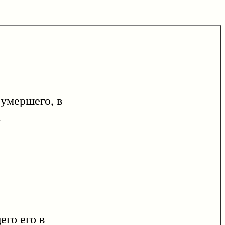
умершего, в
.
го его в