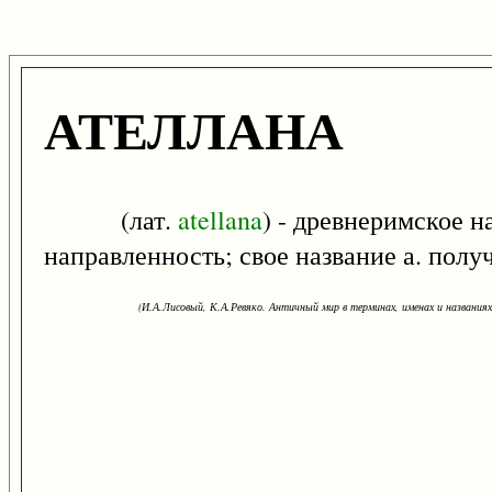
АТЕЛЛАНА
(лат.
atellana
) - древнеримское 
направленность; свое название а. получ
(И.А.Лисовый, К.А.Ревяко. Античный мир в терминах, именах и названиях: 