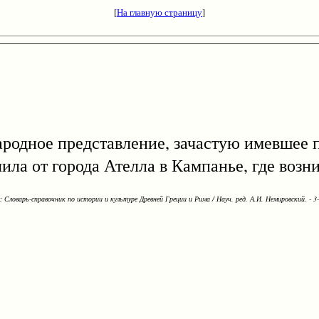
[
На главную страницу
]
народное представление, зачастую имевшее
ила от города Ателла в Кампанье, где возн
Словарь-справочник по истории и культуре Древней Греции и Рима / Науч. ред. А.И. Немировский. - 3-е