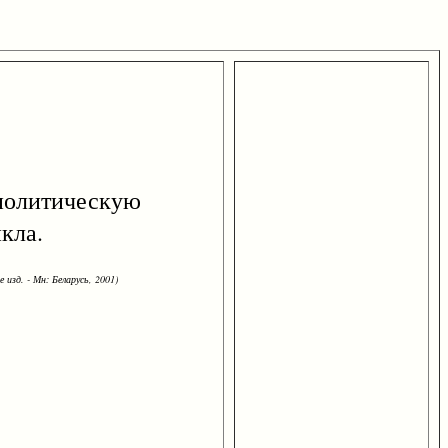
 политическую
икла.
 изд. - Мн: Беларусь, 2001)