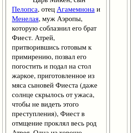
Пелопса
, отец
Агамемнона
и
Менелая
, муж Аэропы,
которую соблазнил его брат
Фиест. Атрей,
притворившись готовым к
примирению, позвал его
погостить и подал на стол
жаркое, приготовленное из
мяса сыновей Фиеста (даже
солнце скрылось от ужаса,
чтобы не видеть этого
преступления), Фиест в
отмщение проклял весь род
Атрея. Одна из хорошо