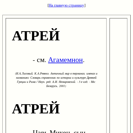
[
На главную страницу
]
АТРЕЙ
- см.
Агамемнон
.
(И.А.Лисовый, К.А.Ревяко. Античный мир в терминах, именах и
названиях: Словарь-справочник по истории и культуре Древней
Греции и Рима / Науч. ред. А.И. Немировский. - 3-е изд. - Мн:
Беларусь, 2001)
АТРЕЙ
Царь Микен, сын