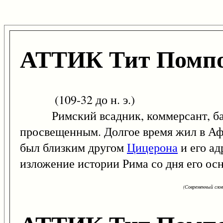
АТТИК Тит Помп
(109-32 до н. э.)
Римский всадник, коммерсант, басн
просвещенным. Долгое время жил в Афи
был близким другом
Цицерона
и его ад
изложение истории Рима со дня его ос
(Современный сло