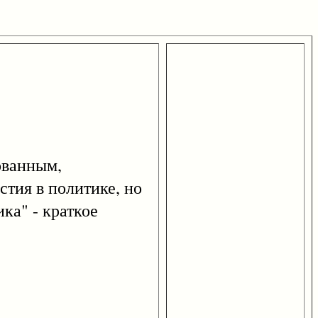
ованным,
тия в политике, но
ка" - краткое