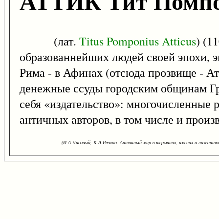
АТТИК Тит Помп
(лат.
Titus
Pomponius
Atticus
) (1
образованнейших людей своей эпохи, э
Рима - в Афинах (отсюда прозвище - Ат
денежные ссуды городским общинам Гре
себя «издательство»: многочисленные
античных авторов, в том числе и произ
(И.А.Лисовый, К.А.Ревяко. Античный мир в терминах, именах и названиях: 