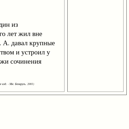
один из
го лет жил вне
. А. давал крупные
твом и устроил у
ажи сочинения
 изд. - Мн: Беларусь, 2001)