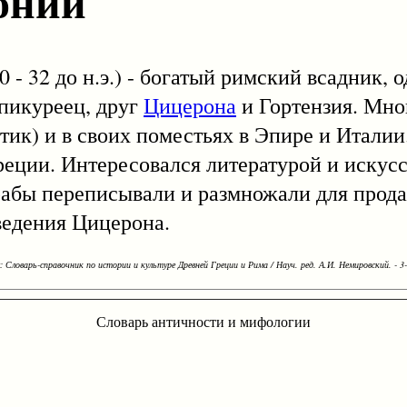
оний
10 - 32 до н.э.) - богатый римский всадник, 
пикуреец, друг
Цицерона
и Гортензия. Мно
тик) и в своих поместьях в Эпире и Италии
ции. Интересовался литературой и искусс
 рабы переписывали и размножали для прод
ведения Цицерона.
Словарь-справочник по истории и культуре Древней Греции и Рима / Науч. ред. А.И. Немировский. - 3-е
Словарь античности и мифологии