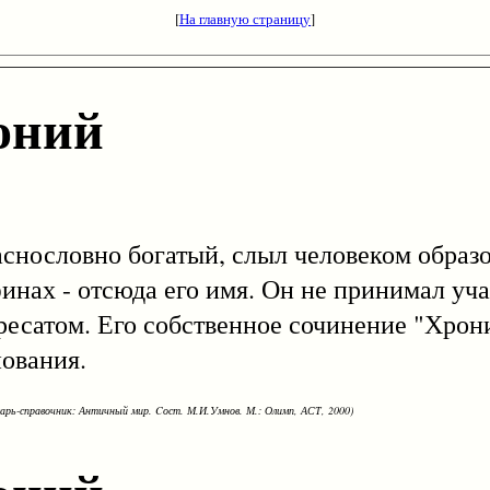
[
На главную страницу
]
оний
ословно богатый, слыл человеком образ
нах - отсюда его имя. Он не принимал учас
ресатом. Его собственное сочинение "Хрони
нования.
варь-справочник: Античный мир. Cост. М.И.Умнов. М.: Олимп, АСТ, 2000)