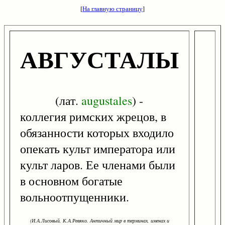
[
На главную страницу
]
АВГУСТАЛЫ
(лат.
augustales
) -
коллегия римских жрецов, в
обязанности которых входило
опекать культ императора или
культ ларов. Ее членами были
в основном богатые
вольноотпущенники.
(И.А.Лисовый, К.А.Ревяко. Античный мир в терминах, именах и