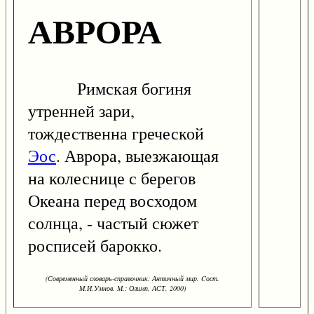
АВРОРА
Римская богиня
утренней зари,
тождественна греческой
Эос
. Аврора, выезжающая
на колеснице с берегов
Океана перед восходом
солнца, - частый сюжет
росписей барокко.
(Современный словарь-справочник: Античный мир. Cост.
М.И.Умнов. М.: Олимп, АСТ, 2000)