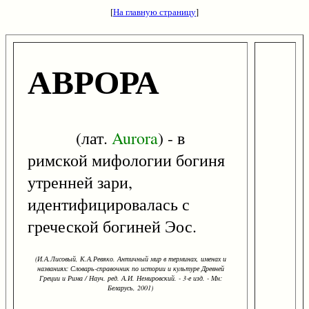
[
На главную страницу
]
АВРОРА
(лат.
Aurora
) - в
римской мифологии богиня
утренней зари,
идентифицировалась с
греческой богиней Эос.
(И.А.Лисовый, К.А.Ревяко. Античный мир в терминах, именах и
названиях: Словарь-справочник по истории и культуре Древней
Греции и Рима / Науч. ред. А.И. Немировский. - 3-е изд. - Мн:
Беларусь, 2001)