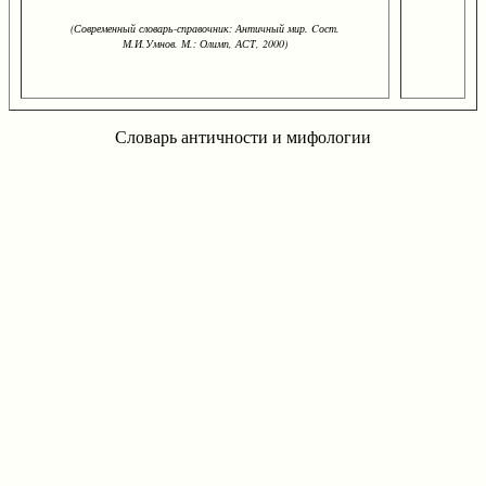
(Современный словарь-справочник: Античный мир. Cост.
М.И.Умнов. М.: Олимп, АСТ, 2000)
Словарь античности и мифологии