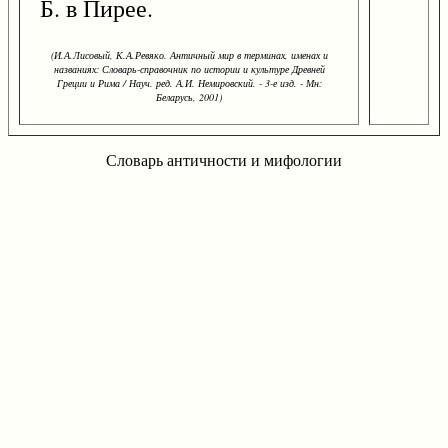
Б. в Пирее.
(И.А.Лисовый, К.А.Ревяко. Античный мир в терминах, именах и
названиях: Словарь-справочник по истории и культуре Древней
Греции и Рима / Науч. ред. А.И. Немировский. - 3-е изд. - Мн:
Беларусь, 2001)
Словарь античности и мифологии