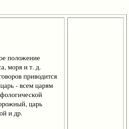
е положение
 моря и т. д.
говоров приводится
царь - всем царям
мифологической
дорожный, царь
ой и др.