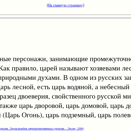
[
На главную страницу
]
е персонажи, занимающие промежуточно
к правило, царей называют хозяевами леса,
 природными духами. В одном из русских за
рь лесной, есть царь водяной, а небесный 
бразец двоеверия, свойственного русской 
ы также царь дворовой, царь домовой, царь 
 (Царь Огонь), царь подземный, царь полев
оролев. Энциклопедия сверхъестественных существ. - Эксмо, 2006)