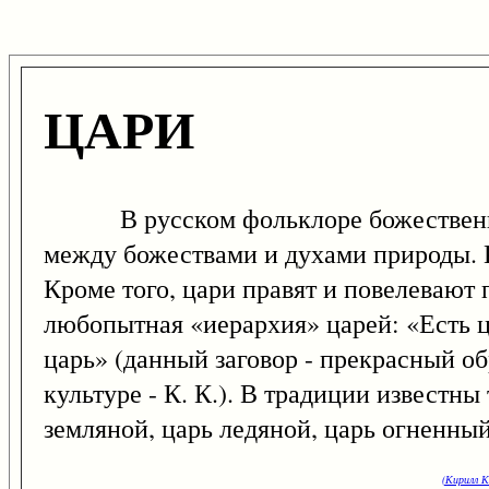
ЦАРИ
В русском фольклоре божественны
между божествами и духами природы. Ка
Кроме того, цари правят и повелевают
любопытная «иерархия» царей: «Есть ца
царь» (данный заговор - прекрасный о
культуре - К. К.). В традиции известн
земляной, царь ледяной, царь огненный
(Кирилл К