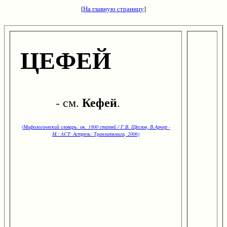
[
На главную страницу
]
ЦЕФЕЙ
Кефей
- см.
.
(Мифологический словарь: ок. 1800 статей / Г.В. Щеглов, В.Арчер -
М.: ACT: Астрель: Транзиткнига, 2006)