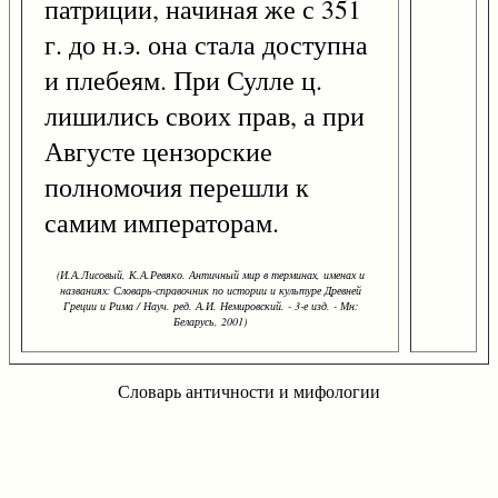
патриции, начиная же с 351
г. до н.э. она стала доступна
и плебеям. При Сулле ц.
лишились своих прав, а при
Августе цензорские
полномочия перешли к
самим императорам.
(И.А.Лисовый, К.А.Ревяко. Античный мир в терминах, именах и
названиях: Словарь-справочник по истории и культуре Древней
Греции и Рима / Науч. ред. А.И. Немировский. - 3-е изд. - Мн:
Беларусь, 2001)
Словарь античности и мифологии